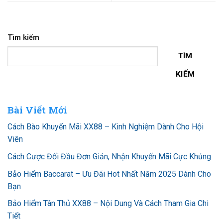
Tìm kiếm
TÌM
KIẾM
Bài Viết Mới
Cách Bào Khuyến Mãi XX88 – Kinh Nghiệm Dành Cho Hội
Viên
Cách Cược Đối Đầu Đơn Giản, Nhận Khuyến Mãi Cực Khủng
Bảo Hiểm Baccarat – Ưu Đãi Hot Nhất Năm 2025 Dành Cho
Bạn
Bảo Hiểm Tân Thủ XX88 – Nội Dung Và Cách Tham Gia Chi
Tiết