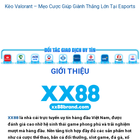
Kèo Valorant – Mẹo Cược Giúp Giành Thắng Lớn Tại Esports
GIỚI THIỆU
XX88
là nhà cái trực tuyến uy tín hàng đầu Việt Nam, được
đánh giá cao nhờ hệ sinh thái game phong phú và trải nghiệm
mượt mà hàng đầu. Nền tảng tích hợp đầy đủ các sản phẩm hot
như cá cược thể thao, bắn cá đổi thưởng, slot game, đá gà, xổ