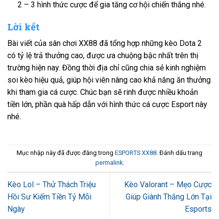
2 – 3 hình thức cược để gia tăng cơ hội chiến thắng nhé.
Lời kết
Bài viết của sân chơi XX88 đã tổng hợp những kèo Dota 2
có tỷ lệ trả thưởng cao, được ưa chuộng bậc nhất trên thị
trường hiện nay. Đồng thời địa chỉ cũng chia sẻ kinh nghiệm
soi kèo hiệu quả, giúp hội viên nâng cao khả năng ăn thưởng
khi tham gia cá cược. Chúc bạn sẽ rinh được nhiều khoản
tiền lớn, phần quà hấp dẫn với hình thức cá cược Esport này
nhé.
Mục nhập này đã được đăng trong
ESPORTS XX88
. Đánh dấu trang
permalink
.
Kèo Lol – Thử Thách Triệu
Kèo Valorant – Mẹo Cược
Hồi Sư Kiếm Tiền Tỷ Mỗi
Giúp Giành Thắng Lớn Tại
Ngày
Esports