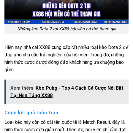
Những kèo Dota 2 tại XX88 hội viên có thể tham gia
Hiện nay, nhà cái XX88 cung cấp rất nhiều loại kèo Dota 2 để
đáp ứng nhu cầu trải nghiệm của hội viên. Trong đó, những
hình thức cược được đông đảo khách hàng ưa chuộng bao
gồm:
Xem thêm
Kèo Pubg - Top 4 Cách Cá Cược Nổi Bật
Tại Nền Tảng XX88
Cược kết quả toàn trận
Loại kèo này còn có cái tên quốc tế là Match Result, đây là
hình thức cược đơn giản nhất. Theo đó, hội viên chỉ cần đặt