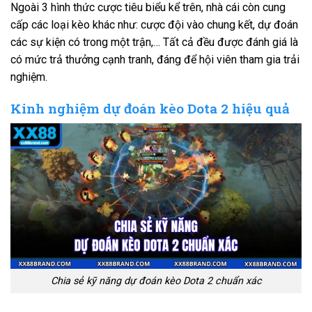
Ngoài 3 hình thức cược tiêu biểu kể trên, nhà cái còn cung
cấp các loại kèo khác như: cược đội vào chung kết, dự đoán
các sự kiện có trong một trận,… Tất cả đều được đánh giá là
có mức trả thưởng cạnh tranh, đáng để hội viên tham gia trải
nghiệm.
Kinh nghiệm dự đoán kèo Dota 2 hiệu quả
Chia sẻ kỹ năng dự đoán kèo Dota 2 chuẩn xác