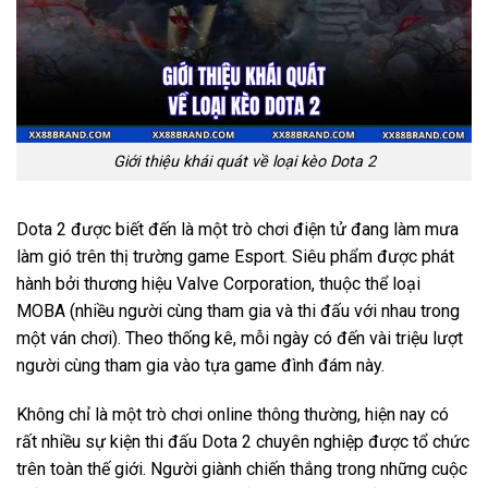
Giới thiệu khái quát về loại kèo Dota 2
Dota 2 được biết đến là một trò chơi điện tử đang làm mưa
làm gió trên thị trường game Esport. Siêu phẩm được phát
hành bởi thương hiệu Valve Corporation, thuộc thể loại
MOBA (nhiều người cùng tham gia và thi đấu với nhau trong
một ván chơi). Theo thống kê, mỗi ngày có đến vài triệu lượt
người cùng tham gia vào tựa game đình đám này.
Không chỉ là một trò chơi online thông thường, hiện nay có
rất nhiều sự kiện thi đấu Dota 2 chuyên nghiệp được tổ chức
trên toàn thế giới. Người giành chiến thắng trong những cuộc