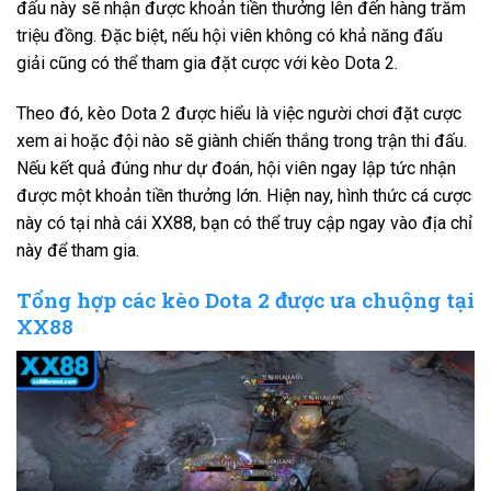
đấu này sẽ nhận được khoản tiền thưởng lên đến hàng trăm
triệu đồng. Đặc biệt, nếu hội viên không có khả năng đấu
giải cũng có thể tham gia đặt cược với kèo Dota 2.
Theo đó, kèo Dota 2 được hiểu là việc người chơi đặt cược
xem ai hoặc đội nào sẽ giành chiến thắng trong trận thi đấu.
Nếu kết quả đúng như dự đoán, hội viên ngay lập tức nhận
được một khoản tiền thưởng lớn. Hiện nay, hình thức cá cược
này có tại nhà cái XX88, bạn có thể truy cập ngay vào địa chỉ
này để tham gia.
Tổng hợp các kèo Dota 2 được ưa chuộng tại
XX88